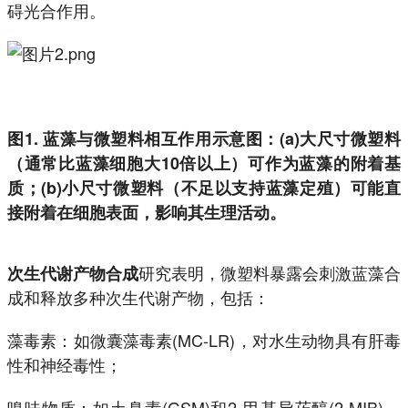
碍光合作用。
图1. 蓝藻与微塑料相互作用示意图：(a)大尺寸微塑料
（通常比蓝藻细胞大10倍以上）可作为蓝藻的附着基
质；(b)小尺寸微塑料（不足以支持蓝藻定殖）可能直
接附着在细胞表面，影响其生理活动。
研究表明，微塑料暴露会刺激蓝藻合
次生代谢产物合成
成和释放多种次生代谢产物，包括：
藻毒素：如微囊藻毒素(MC-LR)，对水生动物具有肝毒
性和神经毒性；
嗅味物质：如土臭素(GSM)和2-甲基异莰醇(2-MIB)，