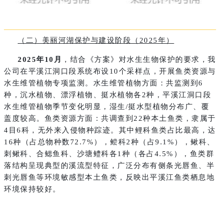
（二）美丽河湖保护与建设阶段（2025年）
2025年10月
，结合《方案》对水生生物保护的要求，我
公司在平溪江洞口段系统布设10个采样点，开展鱼类资源与
水生维管植物专项监测。水生维管植物方面：共监测到6
种，沉水植物、漂浮植物、挺水植物各2种，平溪江洞口段
水生维管植物季节变化明显，湿生/挺水型植物分布广、覆
盖度较高。鱼类资源方面：共调查到22种本土鱼类，隶属于
4目6科，无外来入侵物种踪迹。其中鲤科鱼类占比最高，达
16种（占总物种数72.7%），鲿科2种（占9.1%），鳅科、
刺鳅科、合鳃鱼科、沙塘鳢科各1种（各占4.5%），鱼类群
落结构呈现典型的溪流型特征，广泛分布有侧条光唇鱼、半
刺光唇鱼等环境敏感型本土鱼类，反映出平溪江鱼类栖息地
环境保持较好。