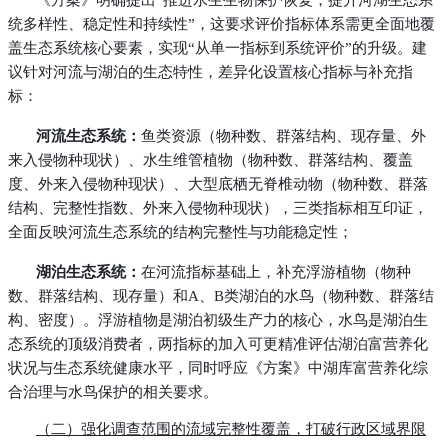
统多样性、稳定性和持续性”，这要求评价指标体系需更全面地覆
盖生态系统核心要素，实现“从单一指标到系统评价”的升级。建
议针对河流与湖泊的生态特性，差异化设置核心指标与补充指
标：
河流生态系统：
鱼类资源（物种数、群落结构、现存量、外
来入侵物种现状）、水生维管植物（物种数、群落结构、覆盖
度、外来入侵物种现状）、大型底栖无脊椎动物（物种数、群落
结构、完整性指数、外来入侵物种现状），三类指标相互印证，
全面反映河流生态系统的结构完整性与功能稳定性；
湖泊生态系统：
在河流指标基础上，补充浮游植物（物种
数、群落结构、现存量）和A、B类湖泊的水鸟（物种数、群落结
构、密度）。浮游植物是湖泊初级生产力的核心，水鸟是湖泊生
态系统的顶级消费者，两指标的加入可更精准评估湖泊富营养化
状况与生态系统健康水平，同时呼应《方案》中湖库富营养化综
合治理与水鸟保护的相关要求。
（二）强化调查范围的流域完整性覆盖，打破行政区域界限