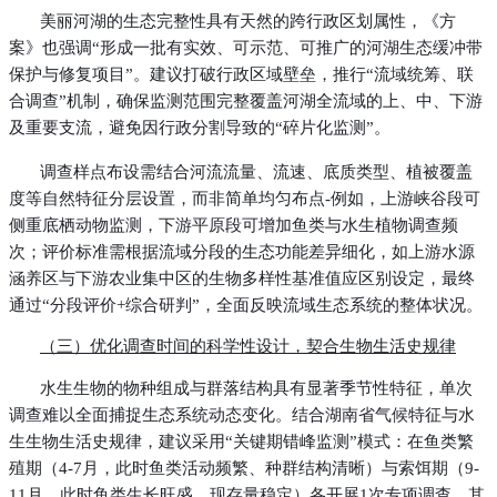
美丽河湖的生态完整性具有天然的跨行政区划属性，《方
案》也强调“形成一批有实效、可示范、可推广的河湖生态缓冲带
保护与修复项目”。建议打破行政区域壁垒，推行“流域统筹、联
合调查”机制，确保监测范围完整覆盖河湖全流域的上、中、下游
及重要支流，避免因行政分割导致的“碎片化监测”。
调查样点布设需结合河流流量、流速、底质类型、植被覆盖
度等自然特征分层设置，而非简单均匀布点-例如，上游峡谷段可
侧重底栖动物监测，下游平原段可增加鱼类与水生植物调查频
次；评价标准需根据流域分段的生态功能差异细化，如上游水源
涵养区与下游农业集中区的生物多样性基准值应区别设定，最终
通过“分段评价+综合研判”，全面反映流域生态系统的整体状况。
（三）优化调查时间的科学性设计，契合生物生活史规律
水生生物的物种组成与群落结构具有显著季节性特征，单次
调查难以全面捕捉生态系统动态变化。结合湖南省气候特征与水
生生物生活史规律，建议采用“关键期错峰监测”模式：在鱼类繁
殖期（4-7月，此时鱼类活动频繁、种群结构清晰）与索饵期（9-
11月，此时鱼类生长旺盛、现存量稳定）各开展1次专项调查，其